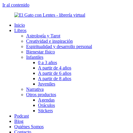
Ir al contenido
Inicio
Libros
Astrología y Tarot
Creatividad e inspiración
Espiritualidad y desarrollo personal
Bienestar físico
Infantiles
0 a 3 años
A partir de 4 años
A partir de 6 años
A partir de 8 años
Juveniles
Narrativa
Otros productos
Agendas
Oráculos
Stickers
Podcast
Blog
Quiénes Somos
Contacto