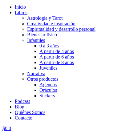
Inicio
Libros
Astrología y Tarot
Creatividad e inspiración
Espiritualidad y desarrollo personal
Bienestar físico
Infantiles
0 a 3 años
A partir de 4 años
A partir de 6 años
A partir de 8 años
Juveniles
Narrativa
Otros productos
Agendas
Oráculos
Stickers
Podcast
Blog
Quiénes Somos
Contacto
$
0
0