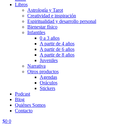
Libros
Astrología y Tarot
Creatividad e inspiración
Espiritualidad y desarrollo personal
Bienestar físico
Infantiles
0 a 3 años
A partir de 4 años
A partir de 6 años
A partir de 8 años
Juveniles
Narrativa
Otros productos
Agendas
Oráculos
Stickers
Podcast
Blog
Quiénes Somos
Contacto
$
0
0