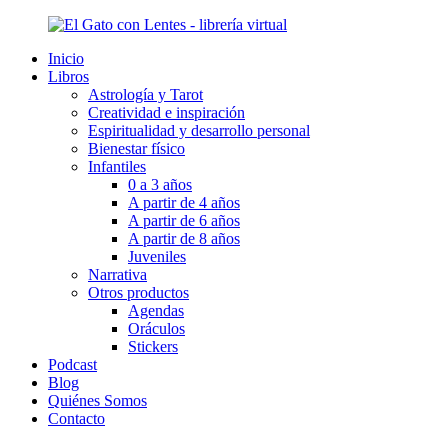
Ir
al
Inicio
contenido
Libros
Astrología y Tarot
Creatividad e inspiración
Espiritualidad y desarrollo personal
Bienestar físico
Infantiles
0 a 3 años
A partir de 4 años
A partir de 6 años
A partir de 8 años
Juveniles
Narrativa
Otros productos
Agendas
Oráculos
Stickers
Podcast
Blog
Quiénes Somos
Contacto