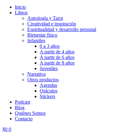
Inicio
Libros
Astrología y Tarot
Creatividad e inspiración
Espiritualidad y desarrollo personal
Bienestar físico
Infantiles
0 a 3 años
A partir de 4 años
A partir de 6 años
A partir de 8 años
Juveniles
Narrativa
Otros productos
Agendas
Oráculos
Stickers
Podcast
Blog
Quiénes Somos
Contacto
$
0
0