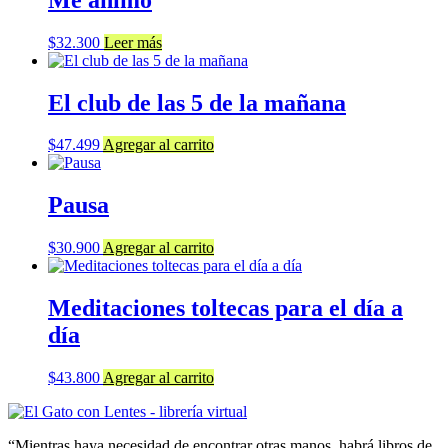
$
32.300
Leer más
El club de las 5 de la mañana
$
47.499
Agregar al carrito
Pausa
$
30.900
Agregar al carrito
Meditaciones toltecas para el día a
día
$
43.800
Agregar al carrito
“Mientras haya necesidad de encontrar otras manos, habrá libros de