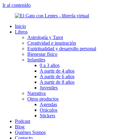
Ir al contenido
Inicio
Libros
Astrología y Tarot
Creatividad e inspiración
Espiritualidad y desarrollo personal
Bienestar físico
Infantiles
0 a 3 años
A partir de 4 años
A partir de 6 años
A partir de 8 años
Juveniles
Narrativa
Otros productos
Agendas
Oráculos
Stickers
Podcast
Blog
Quiénes Somos
Contacto