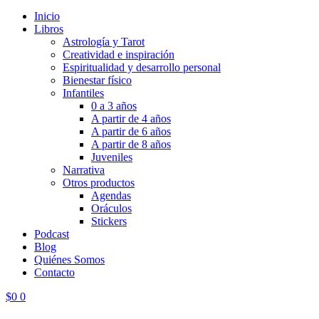
Inicio
Libros
Astrología y Tarot
Creatividad e inspiración
Espiritualidad y desarrollo personal
Bienestar físico
Infantiles
0 a 3 años
A partir de 4 años
A partir de 6 años
A partir de 8 años
Juveniles
Narrativa
Otros productos
Agendas
Oráculos
Stickers
Podcast
Blog
Quiénes Somos
Contacto
$
0
0