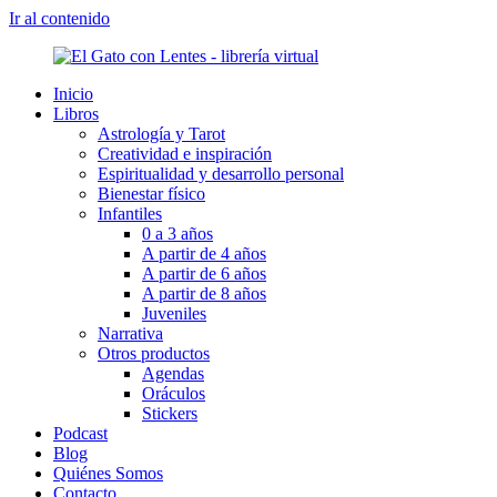
Ir al contenido
Inicio
Libros
Astrología y Tarot
Creatividad e inspiración
Espiritualidad y desarrollo personal
Bienestar físico
Infantiles
0 a 3 años
A partir de 4 años
A partir de 6 años
A partir de 8 años
Juveniles
Narrativa
Otros productos
Agendas
Oráculos
Stickers
Podcast
Blog
Quiénes Somos
Contacto