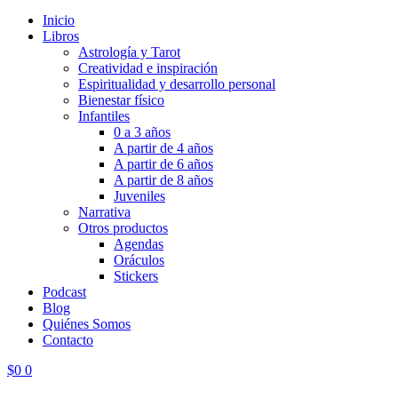
Inicio
Libros
Astrología y Tarot
Creatividad e inspiración
Espiritualidad y desarrollo personal
Bienestar físico
Infantiles
0 a 3 años
A partir de 4 años
A partir de 6 años
A partir de 8 años
Juveniles
Narrativa
Otros productos
Agendas
Oráculos
Stickers
Podcast
Blog
Quiénes Somos
Contacto
$
0
0