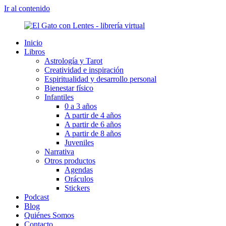
Ir al contenido
Inicio
Libros
Astrología y Tarot
Creatividad e inspiración
Espiritualidad y desarrollo personal
Bienestar físico
Infantiles
0 a 3 años
A partir de 4 años
A partir de 6 años
A partir de 8 años
Juveniles
Narrativa
Otros productos
Agendas
Oráculos
Stickers
Podcast
Blog
Quiénes Somos
Contacto