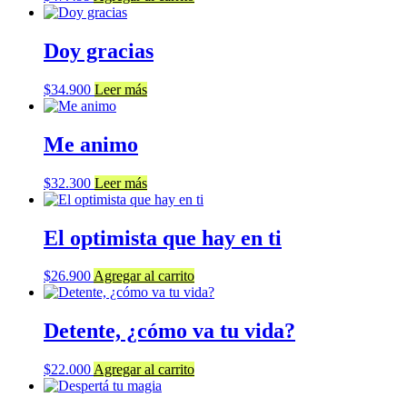
Doy gracias
$
34.900
Leer más
Me animo
$
32.300
Leer más
El optimista que hay en ti
$
26.900
Agregar al carrito
Detente, ¿cómo va tu vida?
$
22.000
Agregar al carrito