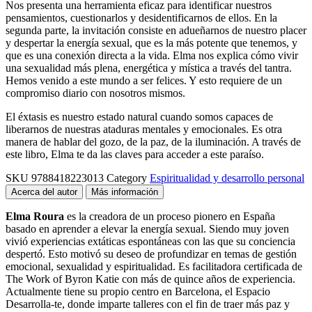
Nos presenta una herramienta eficaz para identificar nuestros
pensamientos, cuestionarlos y desidentificarnos de ellos. En la
segunda parte, la invitación consiste en adueñarnos de nuestro placer
y despertar la energía sexual, que es la más potente que tenemos, y
que es una conexión directa a la vida. Elma nos explica cómo vivir
una sexualidad más plena, energética y mística a través del tantra.
Hemos venido a este mundo a ser felices. Y esto requiere de un
compromiso diario con nosotros mismos.
El éxtasis es nuestro estado natural cuando somos capaces de
liberarnos de nuestras ataduras mentales y emocionales. Es otra
manera de hablar del gozo, de la paz, de la iluminación. A través de
este libro, Elma te da las claves para acceder a este paraíso.
SKU
9788418223013
Category
Espiritualidad y desarrollo personal
Acerca del autor
Más información
Elma Roura
es la creadora de un proceso pionero en España
basado en aprender a elevar la energía sexual. Siendo muy joven
vivió experiencias extáticas espontáneas con las que su conciencia
despertó. Esto motivó su deseo de profundizar en temas de gestión
emocional, sexualidad y espiritualidad. Es facilitadora certificada de
The Work of Byron Katie con más de quince años de experiencia.
Actualmente tiene su propio centro en Barcelona, el Espacio
Desarrolla-te, donde imparte talleres con el fin de traer más paz y