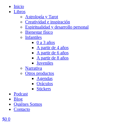
Inicio
Libros
Astrología y Tarot
Creatividad e inspiración
Espiritualidad y desarrollo personal
Bienestar físico
Infantiles
0 a 3 años
A partir de 4 años
A partir de 6 años
A partir de 8 años
Juveniles
Narrativa
Otros productos
Agendas
Oráculos
Stickers
Podcast
Blog
Quiénes Somos
Contacto
$
0
0