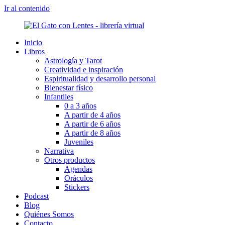
Ir al contenido
Inicio
Libros
Astrología y Tarot
Creatividad e inspiración
Espiritualidad y desarrollo personal
Bienestar físico
Infantiles
0 a 3 años
A partir de 4 años
A partir de 6 años
A partir de 8 años
Juveniles
Narrativa
Otros productos
Agendas
Oráculos
Stickers
Podcast
Blog
Quiénes Somos
Contacto