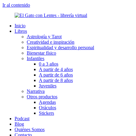
Ir al contenido
Inicio
Libros
Astrología y Tarot
Creatividad e inspiración
Espiritualidad y desarrollo personal
Bienestar físico
Infantiles
0 a 3 años
A partir de 4 años
A partir de 6 años
A partir de 8 años
Juveniles
Narrativa
Otros productos
Agendas
Oráculos
Stickers
Podcast
Blog
Quiénes Somos
Contacto