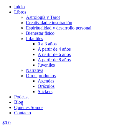
Inicio
Libros
Astrología y Tarot
Creatividad e inspiración
Espiritualidad y desarrollo personal
Bienestar físico
Infantiles
0 a 3 años
A partir de 4 años
A partir de 6 años
A partir de 8 años
Juveniles
Narrativa
Otros productos
Agendas
Oráculos
Stickers
Podcast
Blog
Quiénes Somos
Contacto
$
0
0