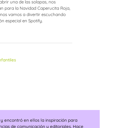
brir una de las solapas, nos
n para la Navidad Caperucita Roja,
 nos vamos a divertir escuchando
n especial en Spotify.
nfantiles
 encontró en ellos la inspiración para
ncias de comunicación y editoriales. Hace