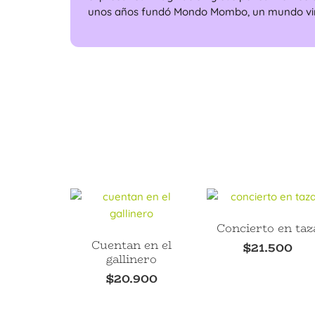
unos años fundó Mondo Mombo, un mundo virtu
Concierto en taz
Cuentan en el
$
21.500
gallinero
$
20.900