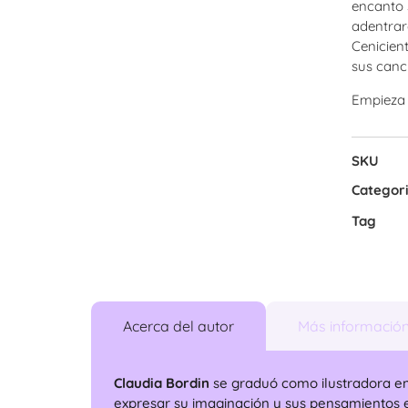
encanto 
adentrar
Cenicien
sus canci
Empieza 
SKU
Categor
Tag
Acerca del autor
Más informació
Claudia Bordin
se graduó como ilustradora en 
expresar su imaginación y sus pensamientos e