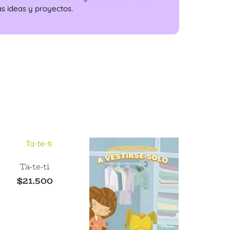
 ideas y proyectos.
Ta-te-ti
$
21.500