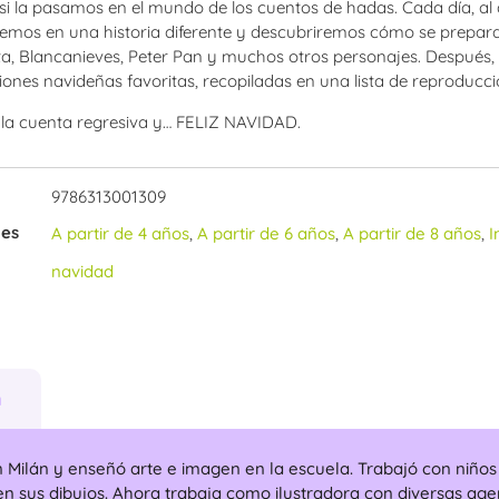
si la pasamos en el mundo de los cuentos de hadas. Cada día, al a
emos en una historia diferente y descubriremos cómo se prepara
ta, Blancanieves, Peter Pan y muchos otros personajes. Después,
ones navideñas favoritas, recopiladas en una lista de reproducció
la cuenta regresiva y… FELIZ NAVIDAD.
9786313001309
ies
A partir de 4 años
,
A partir de 6 años
,
A partir de 8 años
,
I
navidad
n
Milán y enseñó arte e imagen en la escuela. Trabajó con niños y
n sus dibujos. Ahora trabaja como ilustradora con diversas age