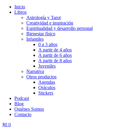
Inicio
Libros
Astrología y Tarot
Creatividad e inspiración
Espiritualidad y desarrollo personal
Bienestar físico
Infantiles
0 a 3 años
A partir de 4 años
A partir de 6 años
A partir de 8 años
Juveniles
Narrativa
Otros productos
Agendas
Oráculos
Stickers
Podcast
Blog
Quiénes Somos
Contacto
$
0
0