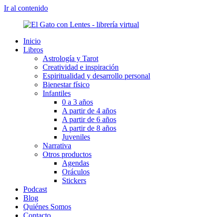
Ir al contenido
Inicio
Libros
Astrología y Tarot
Creatividad e inspiración
Espiritualidad y desarrollo personal
Bienestar físico
Infantiles
0 a 3 años
A partir de 4 años
A partir de 6 años
A partir de 8 años
Juveniles
Narrativa
Otros productos
Agendas
Oráculos
Stickers
Podcast
Blog
Quiénes Somos
Contacto