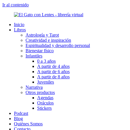
Ir al contenido
Inicio
Libros
Astrología y Tarot
Creatividad e inspiración
Espiritualidad y desarrollo personal
Bienestar físico
Infantiles
0 a 3 años
A partir de 4 años
A partir de 6 años
A partir de 8 años
Juveniles
Narrativa
Otros productos
Agendas
Oráculos
Stickers
Podcast
Blog
Quiénes Somos
Contacto