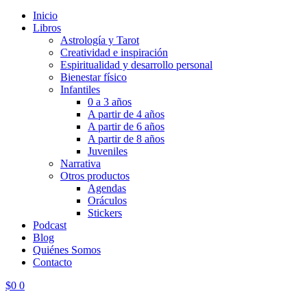
Inicio
Libros
Astrología y Tarot
Creatividad e inspiración
Espiritualidad y desarrollo personal
Bienestar físico
Infantiles
0 a 3 años
A partir de 4 años
A partir de 6 años
A partir de 8 años
Juveniles
Narrativa
Otros productos
Agendas
Oráculos
Stickers
Podcast
Blog
Quiénes Somos
Contacto
$
0
0