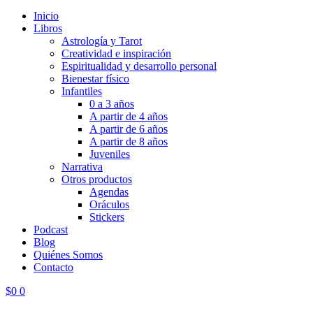
Inicio
Libros
Astrología y Tarot
Creatividad e inspiración
Espiritualidad y desarrollo personal
Bienestar físico
Infantiles
0 a 3 años
A partir de 4 años
A partir de 6 años
A partir de 8 años
Juveniles
Narrativa
Otros productos
Agendas
Oráculos
Stickers
Podcast
Blog
Quiénes Somos
Contacto
$
0
0