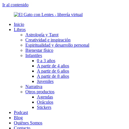
Ir al contenido
Inicio
Libros
Astrología y Tarot
Creatividad e inspiración
Espiritualidad y desarrollo personal
Bienestar físico
Infantiles
0 a 3 años
A partir de 4 años
A partir de 6 años
A partir de 8 años
Juveniles
Narrativa
Otros productos
Agendas
Oráculos
Stickers
Podcast
Blog
Quiénes Somos
Contacto