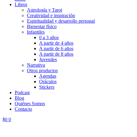
Libros
Astrología y Tarot
Creatividad e inspiración
Espiritualidad y desarrollo personal
Bienestar físico
Infantiles
0 a 3 años
A partir de 4 años
A partir de 6 años
A partir de 8 años
Juveniles
Narrativa
Otros productos
Agendas
Oráculos
Stickers
Podcast
Blog
Quiénes Somos
Contacto
$
0
0