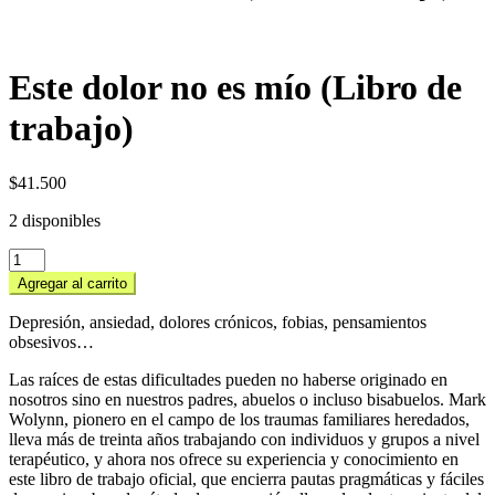
Este dolor no es mío (Libro de
trabajo)
$
41.500
2 disponibles
Este
dolor
Agregar al carrito
no
es
Depresión, ansiedad, dolores crónicos, fobias, pensamientos
mío
obsesivos…
(Libro
de
Las raíces de estas dificultades pueden no haberse originado en
trabajo)
nosotros sino en nuestros padres, abuelos o incluso bisabuelos. Mark
cantidad
Wolynn, pionero en el campo de los traumas familiares heredados,
lleva más de treinta años trabajando con individuos y grupos a nivel
terapéutico, y ahora nos ofrece su experiencia y conocimiento en
este libro de trabajo oficial, que encierra pautas pragmáticas y fáciles