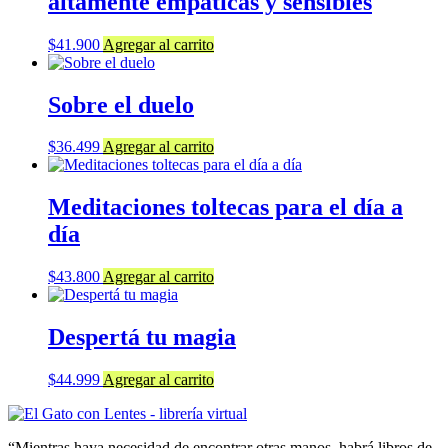
altamente empáticas y sensibles
$
41.900
Agregar al carrito
Sobre el duelo
$
36.499
Agregar al carrito
Meditaciones toltecas para el día a
día
$
43.800
Agregar al carrito
Despertá tu magia
$
44.999
Agregar al carrito
“Mientras haya necesidad de encontrar otras manos, habrá libros de