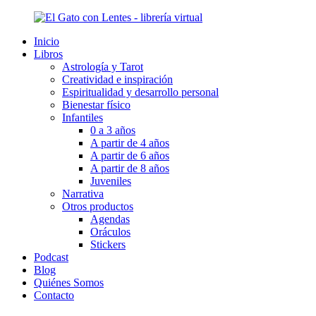
Ir
al
Inicio
contenido
Libros
Astrología y Tarot
Creatividad e inspiración
Espiritualidad y desarrollo personal
Bienestar físico
Infantiles
0 a 3 años
A partir de 4 años
A partir de 6 años
A partir de 8 años
Juveniles
Narrativa
Otros productos
Agendas
Oráculos
Stickers
Podcast
Blog
Quiénes Somos
Contacto