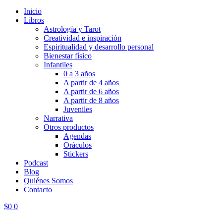
Inicio
Libros
Astrología y Tarot
Creatividad e inspiración
Espiritualidad y desarrollo personal
Bienestar físico
Infantiles
0 a 3 años
A partir de 4 años
A partir de 6 años
A partir de 8 años
Juveniles
Narrativa
Otros productos
Agendas
Oráculos
Stickers
Podcast
Blog
Quiénes Somos
Contacto
$
0
0