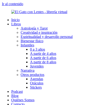
Ir al contenido
Inicio
Libros
Astrología y Tarot
Creatividad e inspiración
Espiritualidad y desarrollo personal
Bienestar físico
Infantiles
0 a 3 años
A partir de 4 años
A partir de 6 años
A partir de 8 años
Juveniles
Narrativa
Otros productos
Agendas
Oráculos
Stickers
Podcast
Blog
Quiénes Somos
Contacto