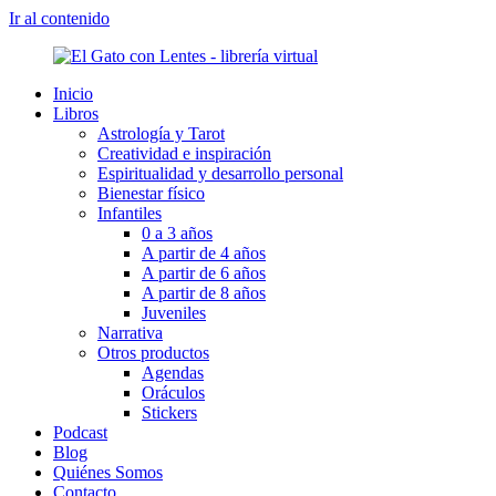
Ir al contenido
Inicio
Libros
Astrología y Tarot
Creatividad e inspiración
Espiritualidad y desarrollo personal
Bienestar físico
Infantiles
0 a 3 años
A partir de 4 años
A partir de 6 años
A partir de 8 años
Juveniles
Narrativa
Otros productos
Agendas
Oráculos
Stickers
Podcast
Blog
Quiénes Somos
Contacto