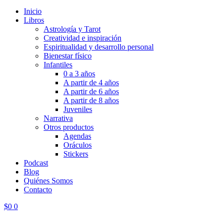
Inicio
Libros
Astrología y Tarot
Creatividad e inspiración
Espiritualidad y desarrollo personal
Bienestar físico
Infantiles
0 a 3 años
A partir de 4 años
A partir de 6 años
A partir de 8 años
Juveniles
Narrativa
Otros productos
Agendas
Oráculos
Stickers
Podcast
Blog
Quiénes Somos
Contacto
$
0
0