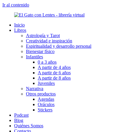
Ir al contenido
Inicio
Libros
Astrología y Tarot
Creatividad e inspiración
Espiritualidad y desarrollo personal
Bienestar físico
Infantiles
0 a 3 años
A partir de 4 años
A partir de 6 años
A partir de 8 años
Juveniles
Narrativa
Otros productos
Agendas
Oráculos
Stickers
Podcast
Blog
Quiénes Somos
Contacto