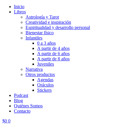
Inicio
Libros
Astrología y Tarot
Creatividad e inspiración
Espiritualidad y desarrollo personal
Bienestar físico
Infantiles
0 a 3 años
A partir de 4 años
A partir de 6 años
A partir de 8 años
Juveniles
Narrativa
Otros productos
Agendas
Oráculos
Stickers
Podcast
Blog
Quiénes Somos
Contacto
$
0
0