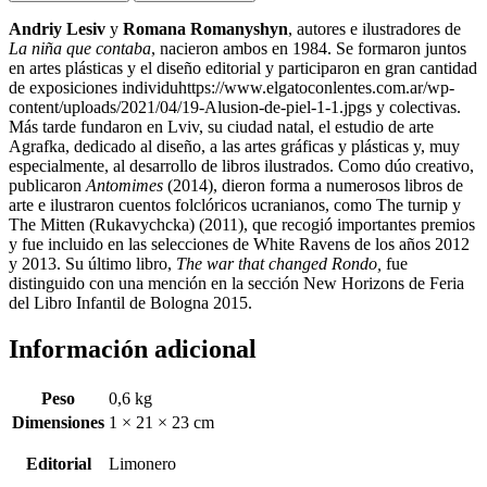
Andriy Lesiv
y
Romana Romanyshyn
, autores e ilustradores de
La niña que contaba
, nacieron ambos en 1984. Se formaron juntos
en artes plásticas y el diseño editorial y participaron en gran cantidad
de exposiciones individuhttps://www.elgatoconlentes.com.ar/wp-
content/uploads/2021/04/19-Alusion-de-piel-1-1.jpgs y colectivas.
Más tarde fundaron en Lviv, su ciudad natal, el estudio de arte
Agrafka, dedicado al diseño, a las artes gráficas y plásticas y, muy
especialmente, al desarrollo de libros ilustrados. Como dúo creativo,
publicaron
Antomimes
(2014), dieron forma a numerosos libros de
arte e ilustraron cuentos folclóricos ucranianos, como The turnip y
The Mitten (Rukavychcka) (2011), que recogió importantes premios
y fue incluido en las selecciones de White Ravens de los años 2012
y 2013. Su último libro,
The war that changed Rondo,
fue
distinguido con una mención en la sección New Horizons de Feria
del Libro Infantil de Bologna 2015.
Información adicional
Peso
0,6 kg
Dimensiones
1 × 21 × 23 cm
Editorial
Limonero