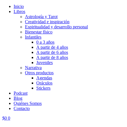
Inicio
Libros
Astrología y Tarot
Creatividad e inspiración
Espiritualidad y desarrollo personal
Bienestar físico
Infantiles
0 a 3 años
A partir de 4 años
A partir de 6 años
A partir de 8 años
Juveniles
Narrativa
Otros productos
Agendas
Oráculos
Stickers
Podcast
Blog
Quiénes Somos
Contacto
$
0
0