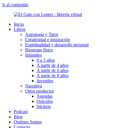
Ir al contenido
Inicio
Libros
Astrología y Tarot
Creatividad e inspiración
Espiritualidad y desarrollo personal
Bienestar físico
Infantiles
0 a 3 años
A partir de 4 años
A partir de 6 años
A partir de 8 años
Juveniles
Narrativa
Otros productos
Agendas
Oráculos
Stickers
Podcast
Blog
Quiénes Somos
Contacto