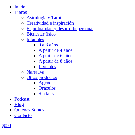
Inicio
Libros
Astrología y Tarot
Creatividad e inspiración
Espiritualidad y desarrollo personal
Bienestar físico
Infantiles
0 a 3 años
A partir de 4 años
A partir de 6 años
A partir de 8 años
Juveniles
Narrativa
Otros productos
Agendas
Oráculos
Stickers
Podcast
Blog
Quiénes Somos
Contacto
$
0
0