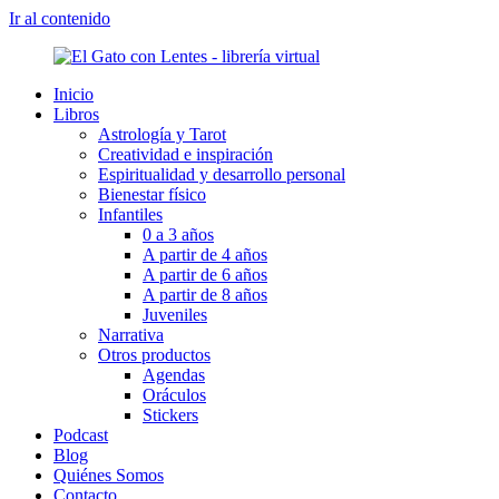
Ir al contenido
Inicio
Libros
Astrología y Tarot
Creatividad e inspiración
Espiritualidad y desarrollo personal
Bienestar físico
Infantiles
0 a 3 años
A partir de 4 años
A partir de 6 años
A partir de 8 años
Juveniles
Narrativa
Otros productos
Agendas
Oráculos
Stickers
Podcast
Blog
Quiénes Somos
Contacto