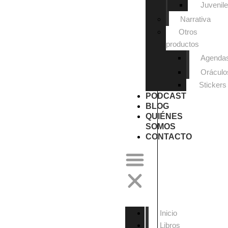
Juvenil
Narrativa
Otros
productos
Agenda
Oráculo
Stickers
PODCAST
BLOG
QUIÉNES
SOMOS
CONTACTO
Inicio
Libros