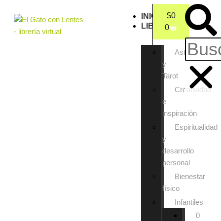
$
0
INICIO
LIBROS
0
Astrología
y
Tarot
Creatividad
e
inspiración
Espiritualidad
y
desarrollo
personal
Bienestar
físico
Infantiles
0