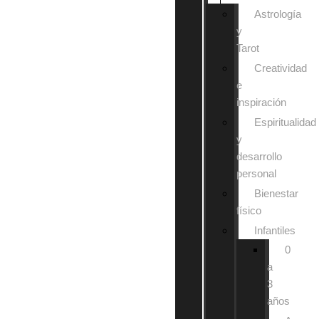
Astrología
y
Tarot
Creatividad
e
inspiración
Espiritualidad
y
desarrollo
personal
Bienestar
físico
Infantiles
0
a
3
años