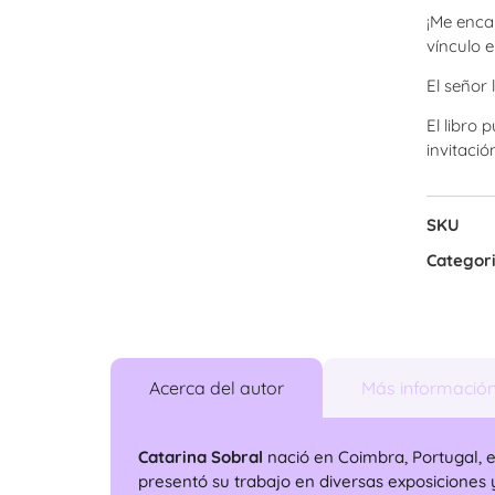
¡Me encan
vínculo e
El señor 
El libro 
invitació
SKU
Categor
Acerca del autor
Más informació
Catarina Sobral
nació en Coimbra, Portugal, e
presentó su trabajo en diversas exposicione