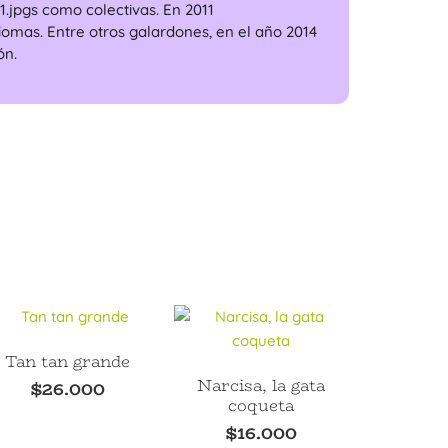
.jpgs como colectivas. En 2011
iomas. Entre otros galardones, en el año 2014
ón.
Tan tan grande
Narcisa, la gata
$
26.000
coqueta
$
16.000