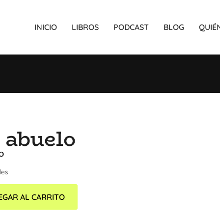
INICIO
LIBROS
PODCAST
BLOG
QUIÉ
 abuelo
0
les
EGAR AL CARRITO