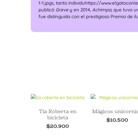
1-1.jpgs, tanto individuhttps://www.elgatocon
publicó
Greve
y en 2014,
Achimpa
, que tuvo u
fue distinguida con el prestigioso Premio de i
Tía Roberta en
Mágicos unicorni
bicicleta
$
10.500
$
20.900