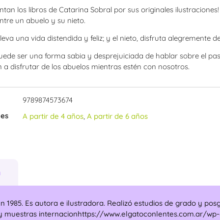
tan los libros de Catarina Sobral por sus originales ilustraciones
ntre un abuelo y su nieto.
lleva una vida distendida y feliz; y el nieto, disfruta alegrement
puede ser una forma sabia y desprejuiciada de hablar sobre el pas
n a disfrutar de los abuelos mientras estén con nosotros.
9789874573674
ies
A partir de 4 años
,
A partir de 6 años
n
n 1985. Es autora e ilustradora. Realizó estudios de grado y pos
s y muestras internacionhttps://www.elgatoconlentes.com.ar/wp