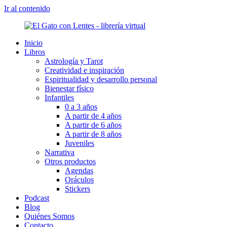
Ir al contenido
Inicio
Libros
Astrología y Tarot
Creatividad e inspiración
Espiritualidad y desarrollo personal
Bienestar físico
Infantiles
0 a 3 años
A partir de 4 años
A partir de 6 años
A partir de 8 años
Juveniles
Narrativa
Otros productos
Agendas
Oráculos
Stickers
Podcast
Blog
Quiénes Somos
Contacto