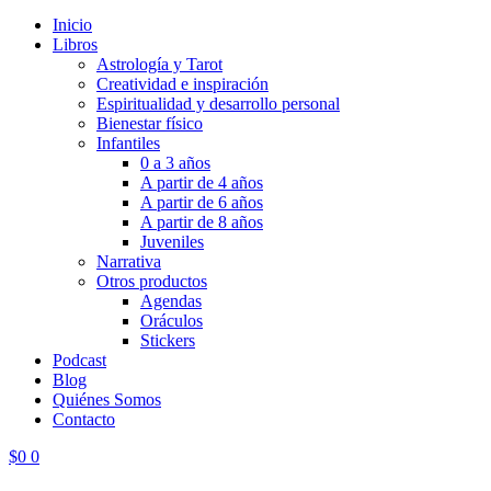
Inicio
Libros
Astrología y Tarot
Creatividad e inspiración
Espiritualidad y desarrollo personal
Bienestar físico
Infantiles
0 a 3 años
A partir de 4 años
A partir de 6 años
A partir de 8 años
Juveniles
Narrativa
Otros productos
Agendas
Oráculos
Stickers
Podcast
Blog
Quiénes Somos
Contacto
$
0
0