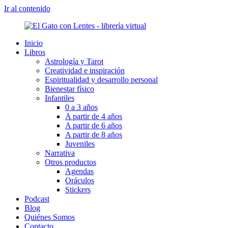
Ir al contenido
Inicio
Libros
Astrología y Tarot
Creatividad e inspiración
Espiritualidad y desarrollo personal
Bienestar físico
Infantiles
0 a 3 años
A partir de 4 años
A partir de 6 años
A partir de 8 años
Juveniles
Narrativa
Otros productos
Agendas
Oráculos
Stickers
Podcast
Blog
Quiénes Somos
Contacto