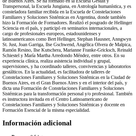
de Buenos Aires. Se ha formado en la Escuela Gestalt y
Transpersonal, la Escuela Jungiana, en Astrología humanística, y es
consteladora familiar recibida en la Escuela de Constelaciones
Familiares y Soluciones Sistémicas en Argentina, donde también
hizo la Formación de Formadores. Realizó el posgrado de Hellinger
Sciencia en el país, y participó en seminarios internacionales, a
cargo de profesionales europeos, estadounidenses y
latinoamericanos como Bert Hellinger, Stephan Hausner, Anngwyn
St. Just, Joan Garriga, Ilse Gschwend, Angélica Olvera de Malpica,
Ramón Resino, Ilse Kutschera, Marianne Franke-Gricksch, Reinald
Schiestel y María Martha Arredondo Méndez, entre otros. En su
experiencia clínica, realiza asistencia individual y grupal,
supervisiones, y ha coordinado talleres, convivencias y laboratorios
gestálticos. En la actualidad, es facilitadora de talleres de
Constelaciones Familiares y Soluciones Sistémicas en la Ciudad de
Buenos Aires, en el Gran Buenos Aires y en el interior del país, y
dicta una Formación de Constelaciones Familiares y Soluciones
Sistémicas para la transformación personal y/o profesional. También
es instructora invitada en el Centro Latinoamericano de
Constelaciones Familiares y Soluciones Sistémicas y docente en
Formación Esencial de la misma especialidad.
Información adicional