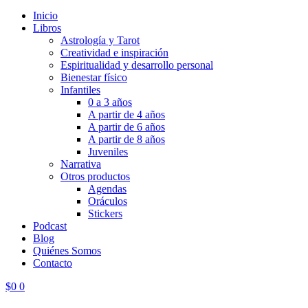
Inicio
Libros
Astrología y Tarot
Creatividad e inspiración
Espiritualidad y desarrollo personal
Bienestar físico
Infantiles
0 a 3 años
A partir de 4 años
A partir de 6 años
A partir de 8 años
Juveniles
Narrativa
Otros productos
Agendas
Oráculos
Stickers
Podcast
Blog
Quiénes Somos
Contacto
$
0
0