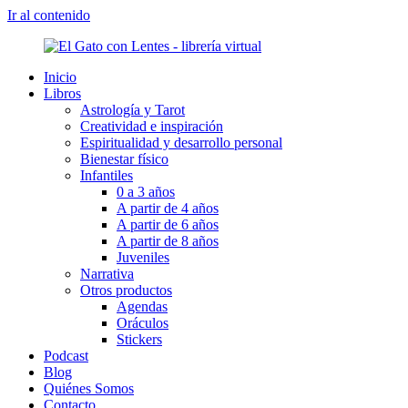
Ir al contenido
Inicio
Libros
Astrología y Tarot
Creatividad e inspiración
Espiritualidad y desarrollo personal
Bienestar físico
Infantiles
0 a 3 años
A partir de 4 años
A partir de 6 años
A partir de 8 años
Juveniles
Narrativa
Otros productos
Agendas
Oráculos
Stickers
Podcast
Blog
Quiénes Somos
Contacto