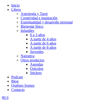
Inicio
Libros
Astrología y Tarot
Creatividad e inspiración
Espiritualidad y desarrollo personal
Bienestar físico
Infantiles
0 a 3 años
A partir de 4 años
A partir de 6 años
A partir de 8 años
Juveniles
Narrativa
Otros productos
Agendas
Oráculos
Stickers
Podcast
Blog
Quiénes Somos
Contacto
$
0
0