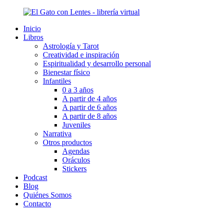
Ir
al
Inicio
contenido
Libros
Astrología y Tarot
Creatividad e inspiración
Espiritualidad y desarrollo personal
Bienestar físico
Infantiles
0 a 3 años
A partir de 4 años
A partir de 6 años
A partir de 8 años
Juveniles
Narrativa
Otros productos
Agendas
Oráculos
Stickers
Podcast
Blog
Quiénes Somos
Contacto