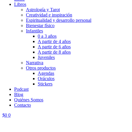
Libros
Astrología y Tarot
Creatividad e inspiración
Espiritualidad y desarrollo personal
Bienestar físico
Infantiles
0 a 3 años
A partir de 4 años
A partir de 6 años
A partir de 8 años
Juveniles
Narrativa
Otros productos
Agendas
Oráculos
Stickers
Podcast
Blog
Quiénes Somos
Contacto
$
0
0