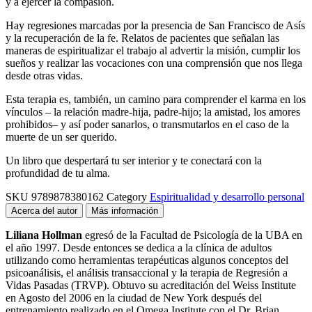
y a ejercer la compasión.
Hay regresiones marcadas por la presencia de San Francisco de Asís
y la recuperación de la fe. Relatos de pacientes que señalan las
maneras de espiritualizar el trabajo al advertir la misión, cumplir los
sueños y realizar las vocaciones con una comprensión que nos llega
desde otras vidas.
Esta terapia es, también, un camino para comprender el karma en los
vínculos – la relación madre-hija, padre-hijo; la amistad, los amores
prohibidos– y así poder sanarlos, o transmutarlos en el caso de la
muerte de un ser querido.
Un libro que despertará tu ser interior y te conectará con la
profundidad de tu alma.
SKU
9789878380162
Category
Espiritualidad y desarrollo personal
Acerca del autor
Más información
Liliana Hollman
egresó de la Facultad de Psicología de la UBA en
el año 1997. Desde entonces se dedica a la clínica de adultos
utilizando como herramientas terapéuticas algunos conceptos del
psicoanálisis, el análisis transaccional y la terapia de Regresión a
Vidas Pasadas (TRVP). Obtuvo su acreditación del Weiss Institute
en Agosto del 2006 en la ciudad de New York después del
entrenamiento realizado en el Omega Institute con el Dr. Brian