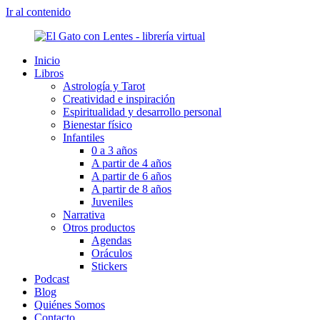
Ir al contenido
Inicio
Libros
Astrología y Tarot
Creatividad e inspiración
Espiritualidad y desarrollo personal
Bienestar físico
Infantiles
0 a 3 años
A partir de 4 años
A partir de 6 años
A partir de 8 años
Juveniles
Narrativa
Otros productos
Agendas
Oráculos
Stickers
Podcast
Blog
Quiénes Somos
Contacto