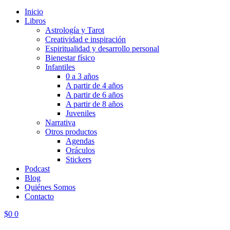
Inicio
Libros
Astrología y Tarot
Creatividad e inspiración
Espiritualidad y desarrollo personal
Bienestar físico
Infantiles
0 a 3 años
A partir de 4 años
A partir de 6 años
A partir de 8 años
Juveniles
Narrativa
Otros productos
Agendas
Oráculos
Stickers
Podcast
Blog
Quiénes Somos
Contacto
$
0
0