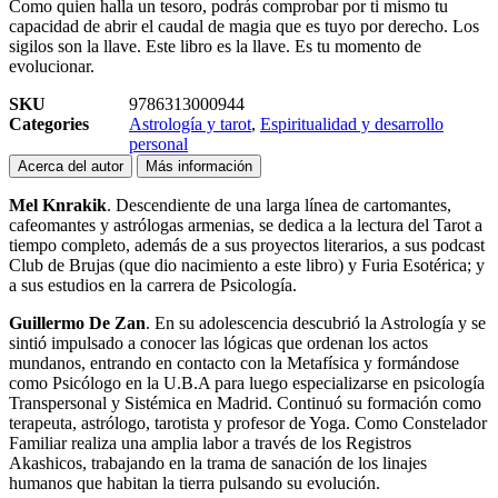
Como quien halla un tesoro, podrás comprobar por ti mismo tu
capacidad de abrir el caudal de magia que es tuyo por derecho. Los
sigilos son la llave. Este libro es la llave. Es tu momento de
evolucionar.
SKU
9786313000944
Categories
Astrología y tarot
,
Espiritualidad y desarrollo
personal
Acerca del autor
Más información
Mel Knrakik
. Descendiente de una larga línea de cartomantes,
cafeomantes y astrólogas armenias, se dedica a la lectura del Tarot a
tiempo completo, además de a sus proyectos literarios, a sus podcast
Club de Brujas (que dio nacimiento a este libro) y Furia Esotérica; y
a sus estudios en la carrera de Psicología.
Guillermo De Zan
. En su adolescencia descubrió la Astrología y se
sintió impulsado a conocer las lógicas que ordenan los actos
mundanos, entrando en contacto con la Metafísica y formándose
como Psicólogo en la U.B.A para luego especializarse en psicología
Transpersonal y Sistémica en Madrid. Continuó su formación como
terapeuta, astrólogo, tarotista y profesor de Yoga. Como Constelador
Familiar realiza una amplia labor a través de los Registros
Akashicos, trabajando en la trama de sanación de los linajes
humanos que habitan la tierra pulsando su evolución.