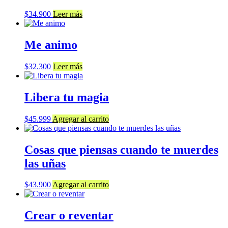
$
34.900
Leer más
Me animo
$
32.300
Leer más
Libera tu magia
$
45.999
Agregar al carrito
Cosas que piensas cuando te muerdes
las uñas
$
43.900
Agregar al carrito
Crear o reventar