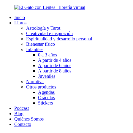
Ir
al
Inicio
contenido
Libros
Astrología y Tarot
Creatividad e inspiración
Espiritualidad y desarrollo personal
Bienestar físico
Infantiles
0 a 3 años
A partir de 4 años
A partir de 6 años
A partir de 8 años
Juveniles
Narrativa
Otros productos
Agendas
Oráculos
Stickers
Podcast
Blog
Quiénes Somos
Contacto