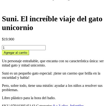
Suni. El increíble viaje del gato
unicornio
$
19.900
Suni.
El
Agregar al carrito
increíble
viaje
Un personaje entrañable, que encanta con su característica única: ser
del
mitad gato y mitad unicornio.
gato
unicornio
Suni es un pequeño gato especial: ¡tiene un cuerno que brilla en la
cantidad
oscuridad y habla!
Pero, sobre todo, tiene una misión: ayudar a los niños a resolver sus
problemas.
Libro plástico para la hora del baño.
SKU
9791039545143
Categories
0 a 3 años
,
Infantiles