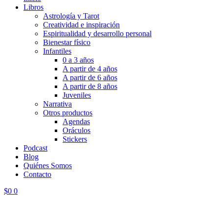
Libros
Astrología y Tarot
Creatividad e inspiración
Espiritualidad y desarrollo personal
Bienestar físico
Infantiles
0 a 3 años
A partir de 4 años
A partir de 6 años
A partir de 8 años
Juveniles
Narrativa
Otros productos
Agendas
Oráculos
Stickers
Podcast
Blog
Quiénes Somos
Contacto
$
0
0