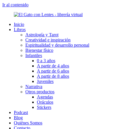
Ir al contenido
Inicio
Libros
Astrología y Tarot
Creatividad e inspiración
Espiritualidad y desarrollo personal
Bienestar físico
Infantiles
0 a 3 años
A partir de 4 años
A partir de 6 años
A partir de 8 años
Juveniles
Narrativa
Otros productos
Agendas
Oráculos
Stickers
Podcast
Blog
Quiénes Somos
Contacto