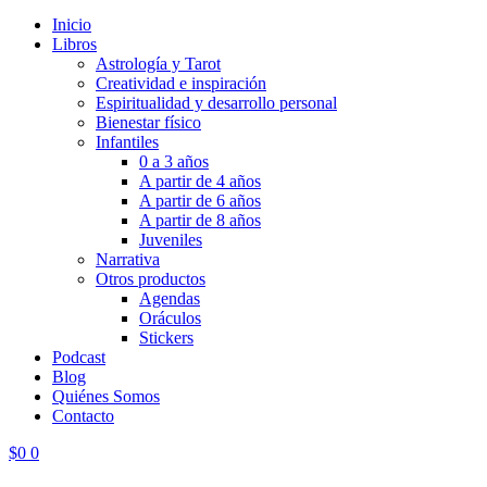
Inicio
Libros
Astrología y Tarot
Creatividad e inspiración
Espiritualidad y desarrollo personal
Bienestar físico
Infantiles
0 a 3 años
A partir de 4 años
A partir de 6 años
A partir de 8 años
Juveniles
Narrativa
Otros productos
Agendas
Oráculos
Stickers
Podcast
Blog
Quiénes Somos
Contacto
$
0
0