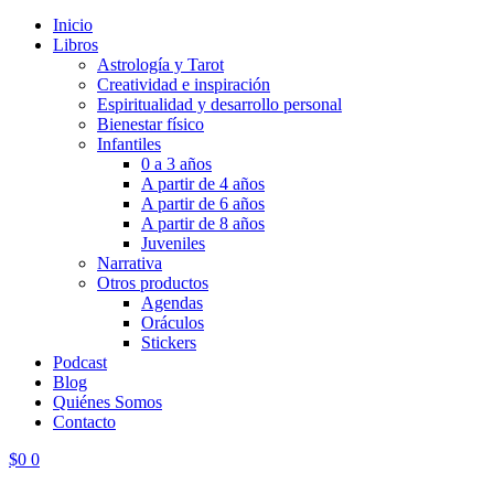
Inicio
Libros
Astrología y Tarot
Creatividad e inspiración
Espiritualidad y desarrollo personal
Bienestar físico
Infantiles
0 a 3 años
A partir de 4 años
A partir de 6 años
A partir de 8 años
Juveniles
Narrativa
Otros productos
Agendas
Oráculos
Stickers
Podcast
Blog
Quiénes Somos
Contacto
$
0
0