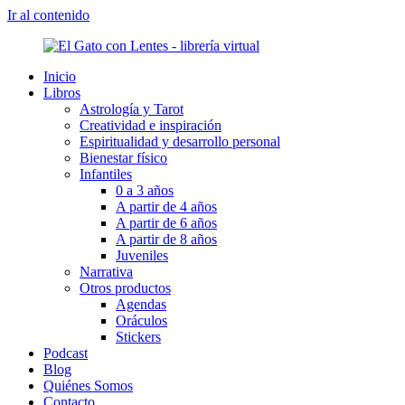
Ir al contenido
Inicio
Libros
Astrología y Tarot
Creatividad e inspiración
Espiritualidad y desarrollo personal
Bienestar físico
Infantiles
0 a 3 años
A partir de 4 años
A partir de 6 años
A partir de 8 años
Juveniles
Narrativa
Otros productos
Agendas
Oráculos
Stickers
Podcast
Blog
Quiénes Somos
Contacto