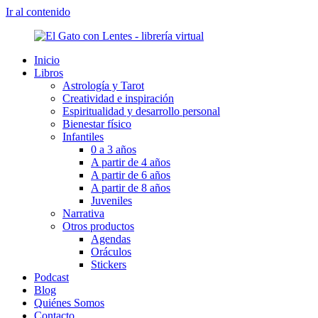
Ir al contenido
Inicio
Libros
Astrología y Tarot
Creatividad e inspiración
Espiritualidad y desarrollo personal
Bienestar físico
Infantiles
0 a 3 años
A partir de 4 años
A partir de 6 años
A partir de 8 años
Juveniles
Narrativa
Otros productos
Agendas
Oráculos
Stickers
Podcast
Blog
Quiénes Somos
Contacto