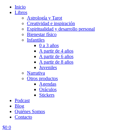
Inicio
Libros
Astrología y Tarot
Creatividad e inspiración
Espiritualidad y desarrollo personal
Bienestar físico
Infantiles
0 a 3 años
A partir de 4 años
A partir de 6 años
A partir de 8 años
Juveniles
Narrativa
Otros productos
Agendas
Oráculos
Stickers
Podcast
Blog
Quiénes Somos
Contacto
$
0
0