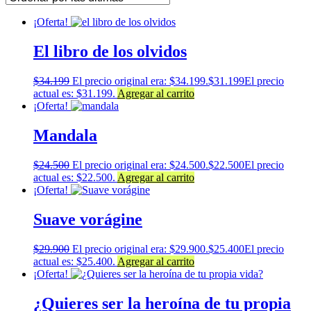
¡Oferta!
El libro de los olvidos
$
34.199
El precio original era: $34.199.
$
31.199
El precio
actual es: $31.199.
Agregar al carrito
¡Oferta!
Mandala
$
24.500
El precio original era: $24.500.
$
22.500
El precio
actual es: $22.500.
Agregar al carrito
¡Oferta!
Suave vorágine
$
29.900
El precio original era: $29.900.
$
25.400
El precio
actual es: $25.400.
Agregar al carrito
¡Oferta!
¿Quieres ser la heroína de tu propia