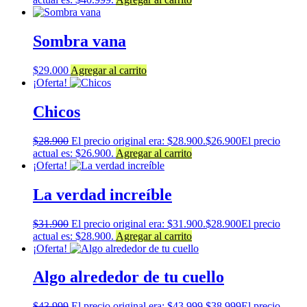
Sombra vana
$
29.000
Agregar al carrito
¡Oferta!
Chicos
$
28.900
El precio original era: $28.900.
$
26.900
El precio
actual es: $26.900.
Agregar al carrito
¡Oferta!
La verdad increíble
$
31.900
El precio original era: $31.900.
$
28.900
El precio
actual es: $28.900.
Agregar al carrito
¡Oferta!
Algo alrededor de tu cuello
$
43.999
El precio original era: $43.999.
$
38.999
El precio