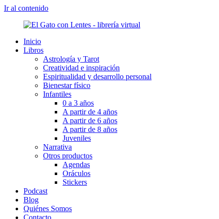
Ir al contenido
Inicio
Libros
Astrología y Tarot
Creatividad e inspiración
Espiritualidad y desarrollo personal
Bienestar físico
Infantiles
0 a 3 años
A partir de 4 años
A partir de 6 años
A partir de 8 años
Juveniles
Narrativa
Otros productos
Agendas
Oráculos
Stickers
Podcast
Blog
Quiénes Somos
Contacto