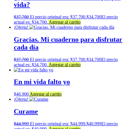
vida?
$
37.700
El precio original era: $37.700.
$
34.700
El precio
actual es: $34.700.
Agregar al carrito
¡Oferta!
Gracias. Mi cuaderno para disfrutar
cada día
$
37.700
El precio original era: $37.700.
$
34.700
El precio
actual es: $34.700.
Agregar al carrito
En mi vida falto yo
$
46.900
Agregar al carrito
¡Oferta!
Curame
$
44.999
El precio original era: $44.999.
$
40.999
El precio
actual es: $40.999.
Agregar al carrito