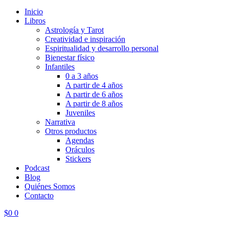
Inicio
Libros
Astrología y Tarot
Creatividad e inspiración
Espiritualidad y desarrollo personal
Bienestar físico
Infantiles
0 a 3 años
A partir de 4 años
A partir de 6 años
A partir de 8 años
Juveniles
Narrativa
Otros productos
Agendas
Oráculos
Stickers
Podcast
Blog
Quiénes Somos
Contacto
$
0
0