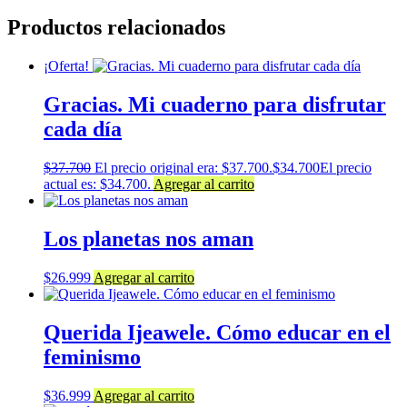
Productos relacionados
¡Oferta!
Gracias. Mi cuaderno para disfrutar
cada día
$
37.700
El precio original era: $37.700.
$
34.700
El precio
actual es: $34.700.
Agregar al carrito
Los planetas nos aman
$
26.999
Agregar al carrito
Querida Ijeawele. Cómo educar en el
feminismo
$
36.999
Agregar al carrito