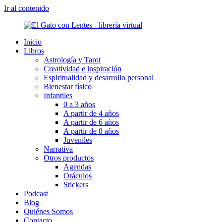
Ir al contenido
Inicio
Libros
Astrología y Tarot
Creatividad e inspiración
Espiritualidad y desarrollo personal
Bienestar físico
Infantiles
0 a 3 años
A partir de 4 años
A partir de 6 años
A partir de 8 años
Juveniles
Narrativa
Otros productos
Agendas
Oráculos
Stickers
Podcast
Blog
Quiénes Somos
Contacto