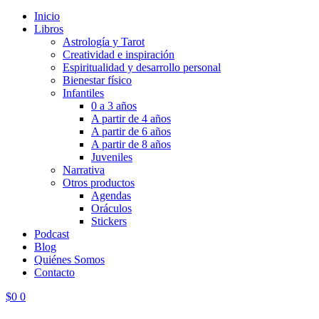
Inicio
Libros
Astrología y Tarot
Creatividad e inspiración
Espiritualidad y desarrollo personal
Bienestar físico
Infantiles
0 a 3 años
A partir de 4 años
A partir de 6 años
A partir de 8 años
Juveniles
Narrativa
Otros productos
Agendas
Oráculos
Stickers
Podcast
Blog
Quiénes Somos
Contacto
$
0
0