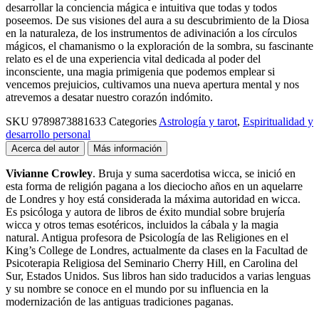
desarrollar la conciencia mágica e intuitiva que todas y todos
poseemos. De sus visiones del aura a su descubrimiento de la Diosa
en la naturaleza, de los instrumentos de adivinación a los círculos
mágicos, el chamanismo o la exploración de la sombra, su fascinante
relato es el de una experiencia vital dedicada al poder del
inconsciente, una magia primigenia que podemos emplear si
vencemos prejuicios, cultivamos una nueva apertura mental y nos
atrevemos a desatar nuestro corazón indómito.
SKU
9789873881633
Categories
Astrología y tarot
,
Espiritualidad y
desarrollo personal
Acerca del autor
Más información
Vivianne Crowley
. Bruja y suma sacerdotisa wicca, se inició en
esta forma de religión pagana a los dieciocho años en un aquelarre
de Londres y hoy está considerada la máxima autoridad en wicca.
Es psicóloga y autora de libros de éxito mundial sobre brujería
wicca y otros temas esotéricos, incluidos la cábala y la magia
natural. Antigua profesora de Psicología de las Religiones en el
King’s College de Londres, actualmente da clases en la Facultad de
Psicoterapia Religiosa del Seminario Cherry Hill, en Carolina del
Sur, Estados Unidos. Sus libros han sido traducidos a varias lenguas
y su nombre se conoce en el mundo por su influencia en la
modernización de las antiguas tradiciones paganas.