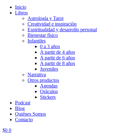
Inicio
Libros
Astrología y Tarot
Creatividad e inspiración
Espiritualidad y desarrollo personal
Bienestar físico
Infantiles
0 a 3 años
A partir de 4 años
A partir de 6 años
A partir de 8 años
Juveniles
Narrativa
Otros productos
Agendas
Oráculos
Stickers
Podcast
Blog
Quiénes Somos
Contacto
$
0
0