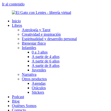
Ir al contenido
Inicio
Libros
Astrología y Tarot
Creatividad e inspiración
Espiritualidad y desarrollo personal
Bienestar físico
Infantiles
0 a 3 años
A partir de 4 años
A partir de 6 años
A partir de 8 años
Juveniles
Narrativa
Otros productos
Agendas
Oráculos
Stickers
Podcast
Blog
Quiénes Somos
Contacto