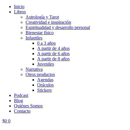
Inicio
Libros
Astrología y Tarot
Creatividad e inspiración
Espiritualidad y desarrollo personal
Bienestar físico
Infantiles
0 a 3 años
A partir de 4 años
A partir de 6 años
A partir de 8 años
Juveniles
Narrativa
Otros productos
Agendas
Oráculos
Stickers
Podcast
Blog
Quiénes Somos
Contacto
$
0
0