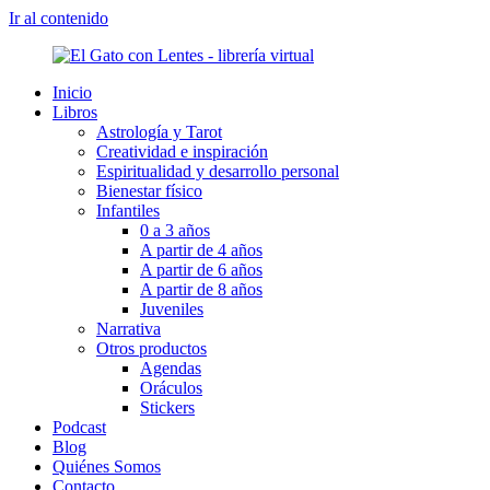
Ir al contenido
Inicio
Libros
Astrología y Tarot
Creatividad e inspiración
Espiritualidad y desarrollo personal
Bienestar físico
Infantiles
0 a 3 años
A partir de 4 años
A partir de 6 años
A partir de 8 años
Juveniles
Narrativa
Otros productos
Agendas
Oráculos
Stickers
Podcast
Blog
Quiénes Somos
Contacto