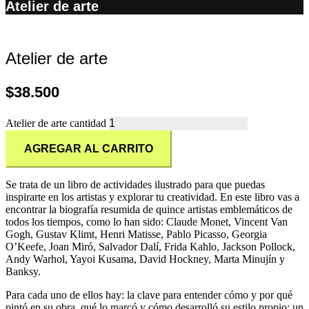
Atelier de arte
Atelier de arte
$
38.500
Atelier de arte cantidad
AGREGAR AL CARRITO
Se trata de un libro de actividades ilustrado para que puedas
inspirarte en los artistas y explorar tu creatividad. En este libro vas a
encontrar la biografía resumida de quince artistas emblemáticos de
todos los tiempos, como lo han sido: Claude Monet, Vincent Van
Gogh, Gustav Klimt, Henri Matisse, Pablo Picasso, Georgia
O’Keefe, Joan Miró, Salvador Dalí, Frida Kahlo, Jackson Pollock,
Andy Warhol, Yayoi Kusama, David Hockney, Marta Minujín y
Banksy.
Para cada uno de ellos hay: la clave para entender cómo y por qué
pintó en su obra, qué lo marcó y cómo desarrolló su estilo propio; un