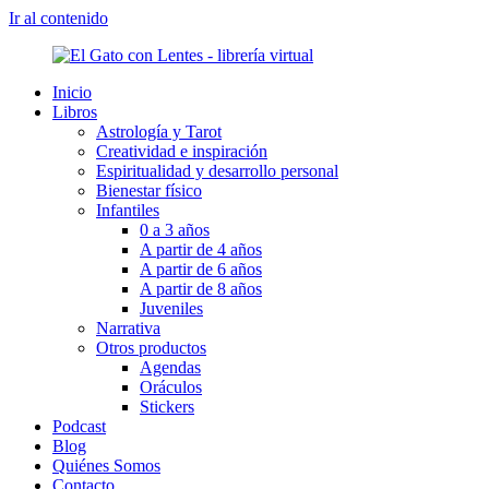
Ir al contenido
Inicio
Libros
Astrología y Tarot
Creatividad e inspiración
Espiritualidad y desarrollo personal
Bienestar físico
Infantiles
0 a 3 años
A partir de 4 años
A partir de 6 años
A partir de 8 años
Juveniles
Narrativa
Otros productos
Agendas
Oráculos
Stickers
Podcast
Blog
Quiénes Somos
Contacto