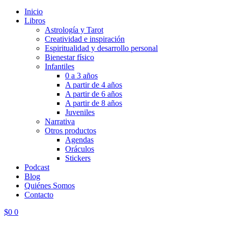
Inicio
Libros
Astrología y Tarot
Creatividad e inspiración
Espiritualidad y desarrollo personal
Bienestar físico
Infantiles
0 a 3 años
A partir de 4 años
A partir de 6 años
A partir de 8 años
Juveniles
Narrativa
Otros productos
Agendas
Oráculos
Stickers
Podcast
Blog
Quiénes Somos
Contacto
$
0
0