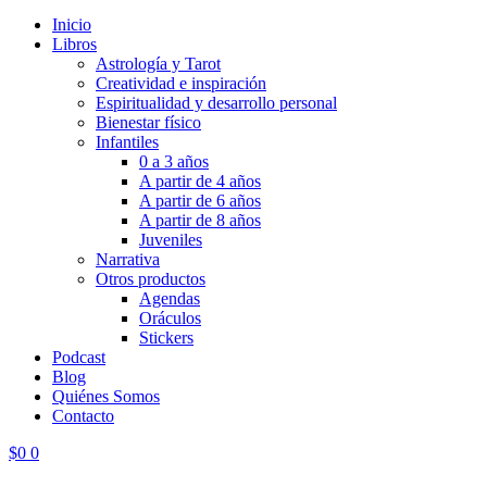
Inicio
Libros
Astrología y Tarot
Creatividad e inspiración
Espiritualidad y desarrollo personal
Bienestar físico
Infantiles
0 a 3 años
A partir de 4 años
A partir de 6 años
A partir de 8 años
Juveniles
Narrativa
Otros productos
Agendas
Oráculos
Stickers
Podcast
Blog
Quiénes Somos
Contacto
$
0
0