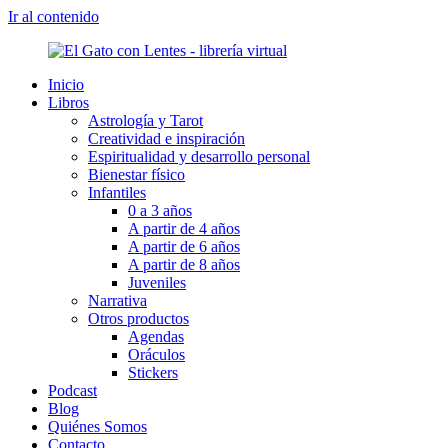
Ir al contenido
Inicio
Libros
Astrología y Tarot
Creatividad e inspiración
Espiritualidad y desarrollo personal
Bienestar físico
Infantiles
0 a 3 años
A partir de 4 años
A partir de 6 años
A partir de 8 años
Juveniles
Narrativa
Otros productos
Agendas
Oráculos
Stickers
Podcast
Blog
Quiénes Somos
Contacto