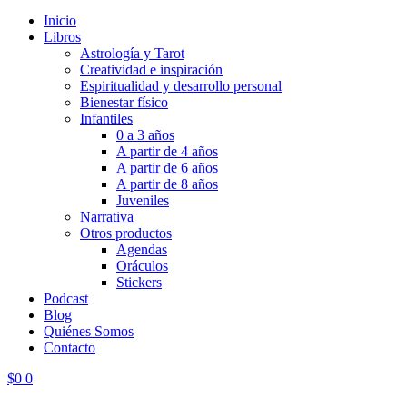
Inicio
Libros
Astrología y Tarot
Creatividad e inspiración
Espiritualidad y desarrollo personal
Bienestar físico
Infantiles
0 a 3 años
A partir de 4 años
A partir de 6 años
A partir de 8 años
Juveniles
Narrativa
Otros productos
Agendas
Oráculos
Stickers
Podcast
Blog
Quiénes Somos
Contacto
$
0
0