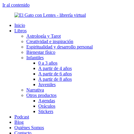
Ir al contenido
Inicio
Libros
Astrología y Tarot
Creatividad e inspiración
Espiritualidad y desarrollo personal
Bienestar físico
Infantiles
0 a 3 años
A partir de 4 años
A partir de 6 años
A partir de 8 años
Juveniles
Narrativa
Otros productos
Agendas
Oráculos
Stickers
Podcast
Blog
Quiénes Somos
Contacto