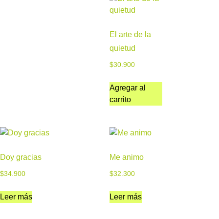
El arte de la
quietud
$
30.900
Agregar al
carrito
Doy gracias
Me animo
$
34.900
$
32.300
Leer más
Leer más