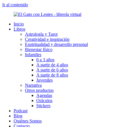
Ir al contenido
Inicio
Libros
Astrología y Tarot
Creatividad e inspiración
Espiritualidad y desarrollo personal
Bienestar físico
Infantiles
0 a 3 años
A partir de 4 años
A partir de 6 años
A partir de 8 años
Juveniles
Narrativa
Otros productos
Agendas
Oráculos
Stickers
Podcast
Blog
Quiénes Somos
Contacto