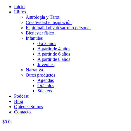
Inicio
Libros
Astrología y Tarot
Creatividad e inspiración
Espiritualidad y desarrollo personal
Bienestar físico
Infantiles
0 a 3 años
A partir de 4 años
A partir de 6 años
A partir de 8 años
Juveniles
Narrativa
Otros productos
Agendas
Oráculos
Stickers
Podcast
Blog
Quiénes Somos
Contacto
$
0
0