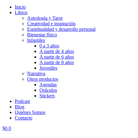
Inicio
Libros
Astrología y Tarot
Creatividad e inspiración
Espiritualidad y desarrollo personal
Bienestar físico
Infantiles
0 a 3 años
A partir de 4 años
A partir de 6 años
A partir de 8 años
Juveniles
Narrativa
Otros productos
Agendas
Oráculos
Stickers
Podcast
Blog
Quiénes Somos
Contacto
$
0
0