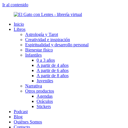
Ir al contenido
Inicio
Libros
Astrología y Tarot
Creatividad e inspiración
Espiritualidad y desarrollo personal
Bienestar físico
Infantiles
0 a 3 años
A partir de 4 años
A partir de 6 años
A partir de 8 años
Juveniles
Narrativa
Otros productos
Agendas
Oráculos
Stickers
Podcast
Blog
Quiénes Somos
Contacto