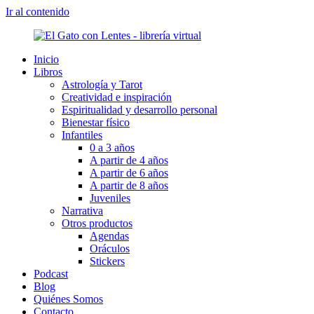
Ir al contenido
Inicio
Libros
Astrología y Tarot
Creatividad e inspiración
Espiritualidad y desarrollo personal
Bienestar físico
Infantiles
0 a 3 años
A partir de 4 años
A partir de 6 años
A partir de 8 años
Juveniles
Narrativa
Otros productos
Agendas
Oráculos
Stickers
Podcast
Blog
Quiénes Somos
Contacto