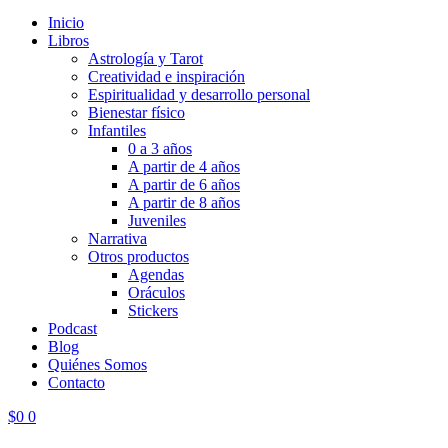
Inicio
Libros
Astrología y Tarot
Creatividad e inspiración
Espiritualidad y desarrollo personal
Bienestar físico
Infantiles
0 a 3 años
A partir de 4 años
A partir de 6 años
A partir de 8 años
Juveniles
Narrativa
Otros productos
Agendas
Oráculos
Stickers
Podcast
Blog
Quiénes Somos
Contacto
$
0
0