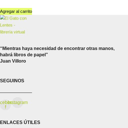
Agregar al carrito
“Mientras haya necesidad de encontrar otras manos,
habrá libros de papel”
Juan Villoro
SEGUINOS
cebook-
Instagram
f
ENLACES ÚTILES