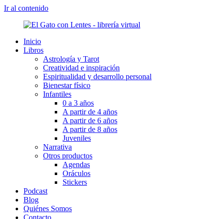
Ir al contenido
Inicio
Libros
Astrología y Tarot
Creatividad e inspiración
Espiritualidad y desarrollo personal
Bienestar físico
Infantiles
0 a 3 años
A partir de 4 años
A partir de 6 años
A partir de 8 años
Juveniles
Narrativa
Otros productos
Agendas
Oráculos
Stickers
Podcast
Blog
Quiénes Somos
Contacto