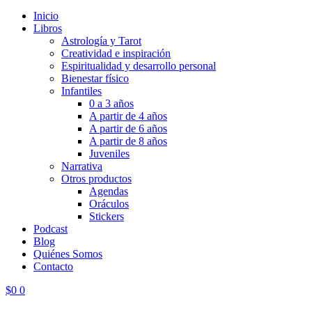
Inicio
Libros
Astrología y Tarot
Creatividad e inspiración
Espiritualidad y desarrollo personal
Bienestar físico
Infantiles
0 a 3 años
A partir de 4 años
A partir de 6 años
A partir de 8 años
Juveniles
Narrativa
Otros productos
Agendas
Oráculos
Stickers
Podcast
Blog
Quiénes Somos
Contacto
$
0
0