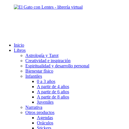
Ir
al
contenido
Inicio
Libros
Astrología y Tarot
Creatividad e inspiración
Espiritualidad y desarrollo personal
Bienestar físico
Infantiles
0 a 3 años
A partir de 4 años
A partir de 6 años
A partir de 8 años
Juveniles
Narrativa
Otros productos
Agendas
Oráculos
Stickers