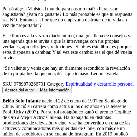
Pensá algo: ¿Viniste al mundo para pasarlo mal? ¿Para estar
angustiada? ¿Para no gustarte? Lo más probable es que tu respuesta
sea NO. Entonces, ¿Por qué no empezar a disfrutar de tu vida en
vez de “soportarla”?
Este libro es a la vez un diario íntimo, una guía llena de consejos y
una agenda que te invita a que la intervengas con tus propias
verdades, aprendizajes y reflexiones. Si abres este libro, es porque
estás dispuesta a cambiar. Y tal vez este cambio sea el que dé vuelta
tu vida
«Sé valiente y verás que hay un diamante escondido: la revelación
de tu propia luz, la que no sabías que tenías». Leonor Varela
SKU
9789878266701
Category
Espiritualidad y desarrollo personal
Acerca del autor
Más información
Belén Soto Infante
nació el 22 de enero de 1997 en Santiago de
Chile. Inició su carrera como actriz a los diez años en la teleserie
Papi Ricky (2007). Por su rol protagónico ganó el premio Copihue
de Oro a Mejor Actriz Chilena. Ha trabajado en distintas
producciones de televisión y cine, y se ha convertido en una de las
actrices y comunicadoras más queridas de Chile, con más de un
millón de seguidores en su cuenta de Instagram. En 2019 publicó