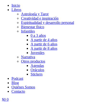
Inicio
Libros
Astrología y Tarot
Creatividad e inspiración
Espiritualidad y desarrollo personal
Bienestar físico
Infantiles
0 a 3 años
A partir de 4 años
A partir de 6 años
A partir de 8 años
Juveniles
Narrativa
Otros productos
Agendas
Oráculos
Stickers
Podcast
Blog
Quiénes Somos
Contacto
$
0
0