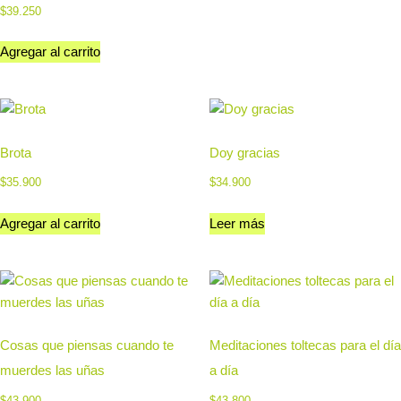
$
39.250
Agregar al carrito
Brota
Doy gracias
$
35.900
$
34.900
Agregar al carrito
Leer más
Cosas que piensas cuando te
Meditaciones toltecas para el día
muerdes las uñas
a día
$
43.900
$
43.800