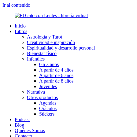
Ir al contenido
Inicio
Libros
Astrología y Tarot
Creatividad e inspiración
Espiritualidad y desarrollo personal
Bienestar físico
Infantiles
0 a 3 años
A partir de 4 años
A partir de 6 años
A partir de 8 años
Juveniles
Narrativa
Otros productos
Agendas
Oráculos
Stickers
Podcast
Blog
Quiénes Somos
Contacto