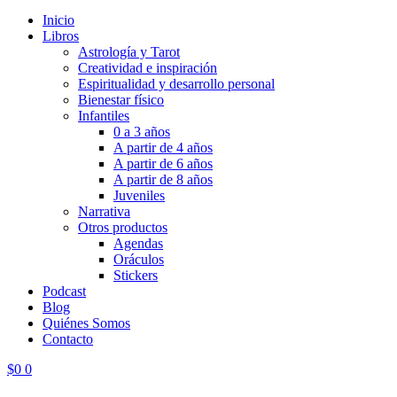
Inicio
Libros
Astrología y Tarot
Creatividad e inspiración
Espiritualidad y desarrollo personal
Bienestar físico
Infantiles
0 a 3 años
A partir de 4 años
A partir de 6 años
A partir de 8 años
Juveniles
Narrativa
Otros productos
Agendas
Oráculos
Stickers
Podcast
Blog
Quiénes Somos
Contacto
$
0
0