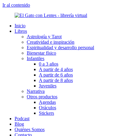
Ir al contenido
Inicio
Libros
Astrología y Tarot
Creatividad e inspiración
Espiritualidad y desarrollo personal
Bienestar físico
Infantiles
0 a 3 años
A partir de 4 años
A partir de 6 años
A partir de 8 años
Juveniles
Narrativa
Otros productos
Agendas
Oráculos
Stickers
Podcast
Blog
Quiénes Somos
Contacto