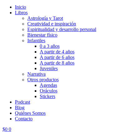
Inicio
Libros
Astrología y Tarot
Creatividad e inspiración
Espiritualidad y desarrollo personal
Bienestar físico
Infantiles
0 a 3 años
A partir de 4 años
A partir de 6 años
A partir de 8 años
Juveniles
Narrativa
Otros productos
Agendas
Oráculos
Stickers
Podcast
Blog
Quiénes Somos
Contacto
$
0
0