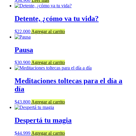
$
34.900
Leer más
Detente, ¿cómo va tu vida?
$
22.000
Agregar al carrito
Pausa
$
30.900
Agregar al carrito
Meditaciones toltecas para el día a
día
$
43.800
Agregar al carrito
Despertá tu magia
$
44.999
Agregar al carrito