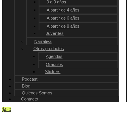
0 a 3 años
A partir de 4 años
A partir de 6 años
A partir de 8 años
Juveniles
Narrativa
Otros productos
Agendas
Oráculos
Stickers
Podcast
Blog
Quiénes Somos
Contacto
$
0
0