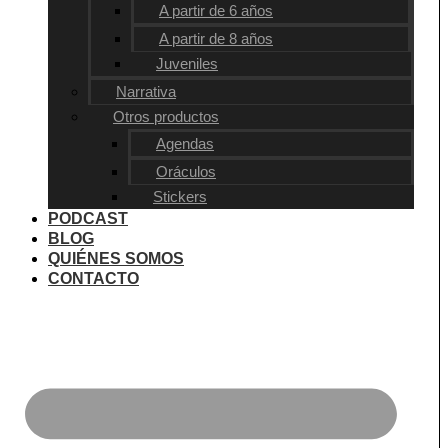
A partir de 6 años
A partir de 8 años
Juveniles
Narrativa
Otros productos
Agendas
Oráculos
Stickers
PODCAST
BLOG
QUIÉNES SOMOS
CONTACTO