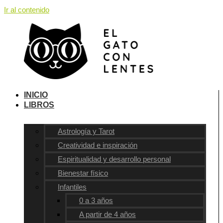
Ir al contenido
INICIO
LIBROS
Astrología y Tarot
Creatividad e inspiración
Espiritualidad y desarrollo personal
Bienestar físico
Infantiles
0 a 3 años
A partir de 4 años