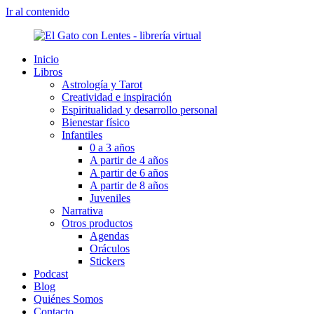
Ir al contenido
Inicio
Libros
Astrología y Tarot
Creatividad e inspiración
Espiritualidad y desarrollo personal
Bienestar físico
Infantiles
0 a 3 años
A partir de 4 años
A partir de 6 años
A partir de 8 años
Juveniles
Narrativa
Otros productos
Agendas
Oráculos
Stickers
Podcast
Blog
Quiénes Somos
Contacto