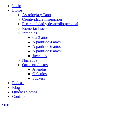
Inicio
Libros
Astrología y Tarot
Creatividad e inspiración
Espiritualidad y desarrollo personal
Bienestar físico
Infantiles
0 a 3 años
A partir de 4 años
A partir de 6 años
A partir de 8 años
Juveniles
Narrativa
Otros productos
Agendas
Oráculos
Stickers
Podcast
Blog
Quiénes Somos
Contacto
$
0
0