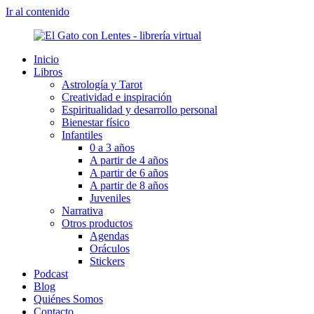
Ir al contenido
Inicio
Libros
Astrología y Tarot
Creatividad e inspiración
Espiritualidad y desarrollo personal
Bienestar físico
Infantiles
0 a 3 años
A partir de 4 años
A partir de 6 años
A partir de 8 años
Juveniles
Narrativa
Otros productos
Agendas
Oráculos
Stickers
Podcast
Blog
Quiénes Somos
Contacto