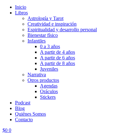
Inicio
Libros
Astrología y Tarot
Creatividad e inspiración
Espiritualidad y desarrollo personal
Bienestar físico
Infantiles
0 a 3 años
A partir de 4 años
A partir de 6 años
A partir de 8 años
Juveniles
Narrativa
Otros productos
Agendas
Oráculos
Stickers
Podcast
Blog
Quiénes Somos
Contacto
$
0
0