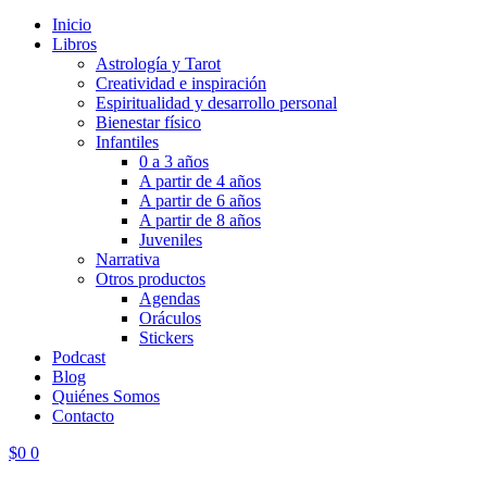
Inicio
Libros
Astrología y Tarot
Creatividad e inspiración
Espiritualidad y desarrollo personal
Bienestar físico
Infantiles
0 a 3 años
A partir de 4 años
A partir de 6 años
A partir de 8 años
Juveniles
Narrativa
Otros productos
Agendas
Oráculos
Stickers
Podcast
Blog
Quiénes Somos
Contacto
$
0
0