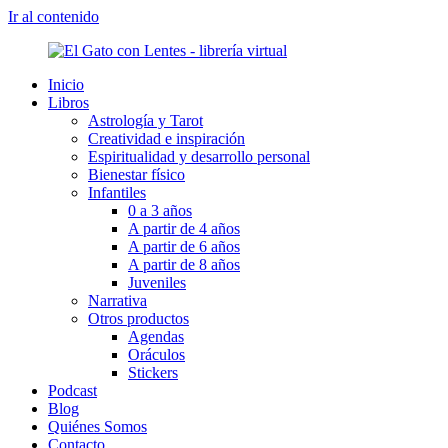
Ir al contenido
Inicio
Libros
Astrología y Tarot
Creatividad e inspiración
Espiritualidad y desarrollo personal
Bienestar físico
Infantiles
0 a 3 años
A partir de 4 años
A partir de 6 años
A partir de 8 años
Juveniles
Narrativa
Otros productos
Agendas
Oráculos
Stickers
Podcast
Blog
Quiénes Somos
Contacto